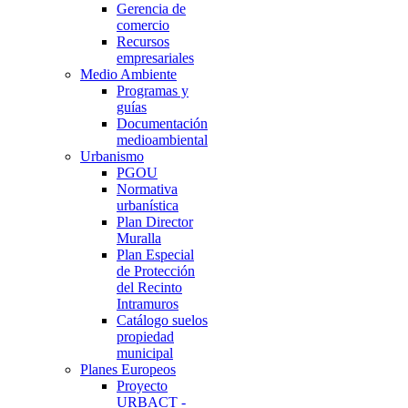
Gerencia de
comercio
Recursos
empresariales
Medio Ambiente
Programas y
guías
Documentación
medioambiental
Urbanismo
PGOU
Normativa
urbanística
Plan Director
Muralla
Plan Especial
de Protección
del Recinto
Intramuros
Catálogo suelos
propiedad
municipal
Planes Europeos
Proyecto
URBACT -