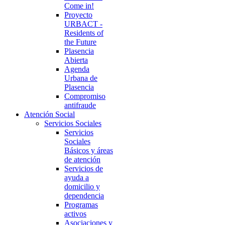
Come in!
Proyecto
URBACT -
Residents of
the Future
Plasencia
Abierta
Agenda
Urbana de
Plasencia
Compromiso
antifraude
Atención Social
Servicios Sociales
Servicios
Sociales
Básicos y áreas
de atención
Servicios de
ayuda a
domicilio y
dependencia
Programas
activos
Asociaciones y