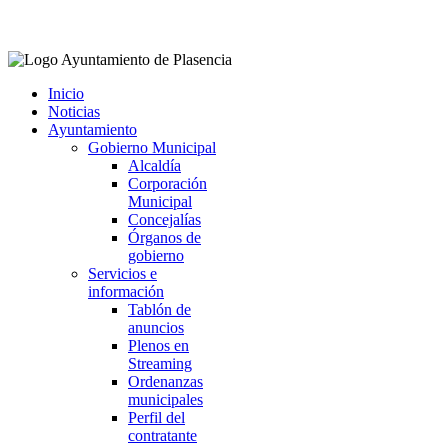
Facebook
Twitter
Instagram
Youtube
Inicio
Noticias
Ayuntamiento
Gobierno Municipal
Alcaldía
Corporación
Municipal
Concejalías
Órganos de
gobierno
Servicios e
información
Tablón de
anuncios
Plenos en
Streaming
Ordenanzas
municipales
Perfil del
contratante