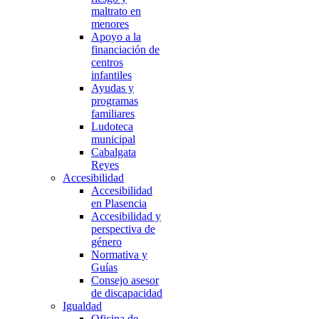
maltrato en
menores
Apoyo a la
financiación de
centros
infantiles
Ayudas y
programas
familiares
Ludoteca
municipal
Cabalgata
Reyes
Accesibilidad
Accesibilidad
en Plasencia
Accesibilidad y
perspectiva de
género
Normativa y
Guías
Consejo asesor
de discapacidad
Igualdad
Oficina de