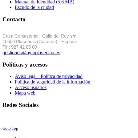
Manual de Identidad (5,6 MB)
Escudo de la ciudad
Contacto
Casa Consistorial - Calle del Rey s/n
10600 Plasencia (Cáceres) - España
Tlf.: 927 42 85 00
gestiones@aytoplasencia.es
Políticas y accesos
Aviso legal - Política de privacidad
Política de seguridad de la información
Acceso usuarios
Mapa web
Redes Sociales
Facebook
Twitter
Instagram
Youtube
Goto Top