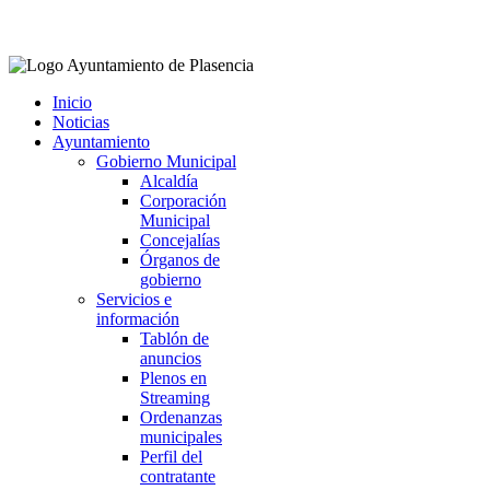
Facebook
Twitter
Instagram
Youtube
Inicio
Noticias
Ayuntamiento
Gobierno Municipal
Alcaldía
Corporación
Municipal
Concejalías
Órganos de
gobierno
Servicios e
información
Tablón de
anuncios
Plenos en
Streaming
Ordenanzas
municipales
Perfil del
contratante