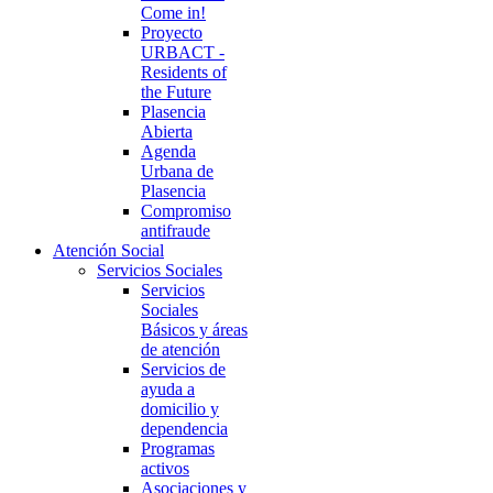
Come in!
Proyecto
URBACT -
Residents of
the Future
Plasencia
Abierta
Agenda
Urbana de
Plasencia
Compromiso
antifraude
Atención Social
Servicios Sociales
Servicios
Sociales
Básicos y áreas
de atención
Servicios de
ayuda a
domicilio y
dependencia
Programas
activos
Asociaciones y