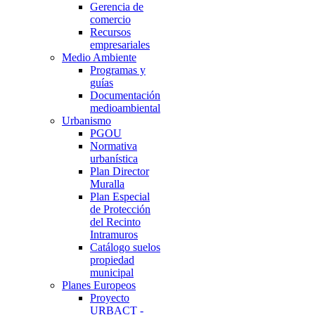
Gerencia de
comercio
Recursos
empresariales
Medio Ambiente
Programas y
guías
Documentación
medioambiental
Urbanismo
PGOU
Normativa
urbanística
Plan Director
Muralla
Plan Especial
de Protección
del Recinto
Intramuros
Catálogo suelos
propiedad
municipal
Planes Europeos
Proyecto
URBACT -