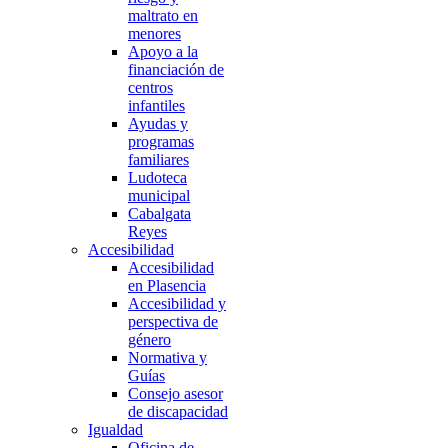
maltrato en
menores
Apoyo a la
financiación de
centros
infantiles
Ayudas y
programas
familiares
Ludoteca
municipal
Cabalgata
Reyes
Accesibilidad
Accesibilidad
en Plasencia
Accesibilidad y
perspectiva de
género
Normativa y
Guías
Consejo asesor
de discapacidad
Igualdad
Oficina de