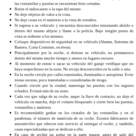
las ventanillas y puertas se encuentran bien cerradas.
Retire el radiocasete o la tapa del mismo.
No deje objetos de valor a la vista.
No deje cosas en el maletero a la vista de extraños.
Si regresa a su vehículo y encuentra desconocidos intentando abrirlo o
dentro del mismo aléjese y llame a la policía. Bajo ningún punto de
vista se enfrente a los mismos.
Coloque dispositivos de seguridad en su vehículo (Alarma, Sistemas de
Rastreo, Corta Corriente, etcétera).
Principalmente por la noche, si detiene su vehículo, no permanezca
dentro del mismo mucho tiempo y menos en lugares oscuros.
Al momento de entrar o sacar su vehículo del garaje verifique que no
haya sospechosos en la zona. No recoja desconocidos en la calle o ruta.
En la noche circule por calles transitadas, iluminadas o autopistas. Evite
zonas oscuras, poco transitadas o consideradas de riesgo.
Cuando circule por la ciudad, mantenga las puertas con los seguros
echados. Evitará más de un susto.
Cada vez que salga de su coche, saque la llave de contacto, no deje el
vehículo en marcha, deje el volante bloqueado y cierre bien las puertas,
ventanillas y maletero.
Es recomendable grabar en los cristales de las ventanillas y en el
parabrisas, el número de matrícula de su coche. Existen fabricantes de
automóviles que ofrecen este servicio al entregar el coche, y también,
casas especializadas que se dedican a ello.
En caso de recibir un golpe en la parte trasera, antes de salir del