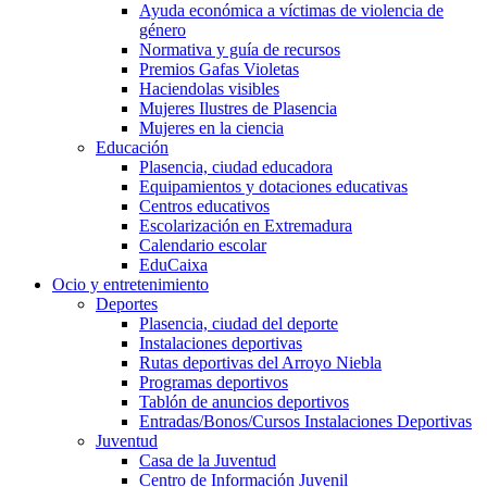
Ayuda económica a víctimas de violencia de
género
Normativa y guía de recursos
Premios Gafas Violetas
Haciendolas visibles
Mujeres Ilustres de Plasencia
Mujeres en la ciencia
Educación
Plasencia, ciudad educadora
Equipamientos y dotaciones educativas
Centros educativos
Escolarización en Extremadura
Calendario escolar
EduCaixa
Ocio y entretenimiento
Deportes
Plasencia, ciudad del deporte
Instalaciones deportivas
Rutas deportivas del Arroyo Niebla
Programas deportivos
Tablón de anuncios deportivos
Entradas/Bonos/Cursos Instalaciones Deportivas
Juventud
Casa de la Juventud
Centro de Información Juvenil