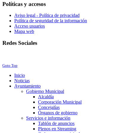
Políticas y accesos
Aviso legal - Política de privacidad
Política de seguridad de la información
Acceso usuarios
Mapa web
Redes Sociales
Facebook
Twitter
Instagram
Youtube
Goto Top
Inicio
Noticias
Ayuntamiento
Gobierno Municipal
Alcaldía
Corporación Municipal
Concejalías
Órganos de gobierno
Servicios e información
Tablón de anuncios
Plenos en Streaming