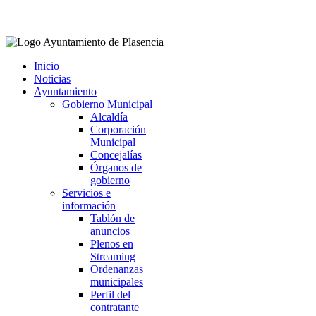
Facebook
Twitter
Instagram
Youtube
Inicio
Noticias
Ayuntamiento
Gobierno Municipal
Alcaldía
Corporación
Municipal
Concejalías
Órganos de
gobierno
Servicios e
información
Tablón de
anuncios
Plenos en
Streaming
Ordenanzas
municipales
Perfil del
contratante