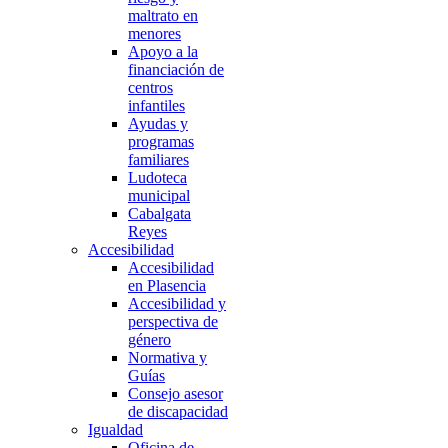
maltrato en
menores
Apoyo a la
financiación de
centros
infantiles
Ayudas y
programas
familiares
Ludoteca
municipal
Cabalgata
Reyes
Accesibilidad
Accesibilidad
en Plasencia
Accesibilidad y
perspectiva de
género
Normativa y
Guías
Consejo asesor
de discapacidad
Igualdad
Oficina de