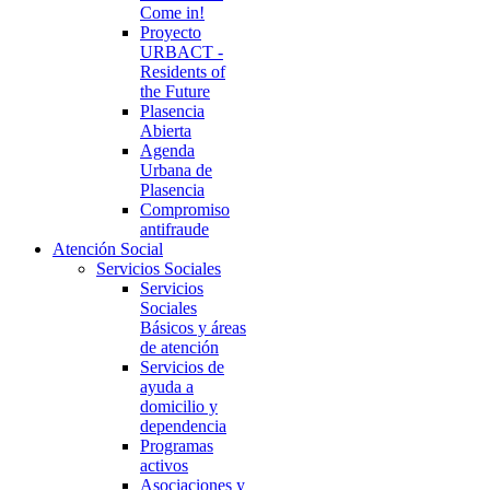
Come in!
Proyecto
URBACT -
Residents of
the Future
Plasencia
Abierta
Agenda
Urbana de
Plasencia
Compromiso
antifraude
Atención Social
Servicios Sociales
Servicios
Sociales
Básicos y áreas
de atención
Servicios de
ayuda a
domicilio y
dependencia
Programas
activos
Asociaciones y