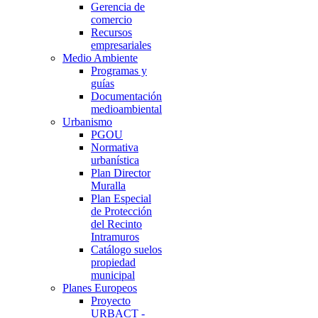
Gerencia de
comercio
Recursos
empresariales
Medio Ambiente
Programas y
guías
Documentación
medioambiental
Urbanismo
PGOU
Normativa
urbanística
Plan Director
Muralla
Plan Especial
de Protección
del Recinto
Intramuros
Catálogo suelos
propiedad
municipal
Planes Europeos
Proyecto
URBACT -