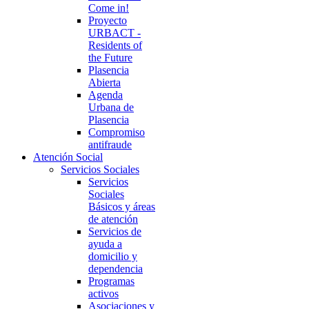
Come in!
Proyecto
URBACT -
Residents of
the Future
Plasencia
Abierta
Agenda
Urbana de
Plasencia
Compromiso
antifraude
Atención Social
Servicios Sociales
Servicios
Sociales
Básicos y áreas
de atención
Servicios de
ayuda a
domicilio y
dependencia
Programas
activos
Asociaciones y