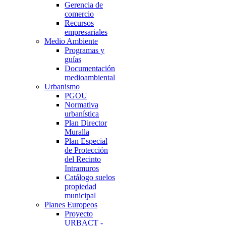
Gerencia de
comercio
Recursos
empresariales
Medio Ambiente
Programas y
guías
Documentación
medioambiental
Urbanismo
PGOU
Normativa
urbanística
Plan Director
Muralla
Plan Especial
de Protección
del Recinto
Intramuros
Catálogo suelos
propiedad
municipal
Planes Europeos
Proyecto
URBACT -