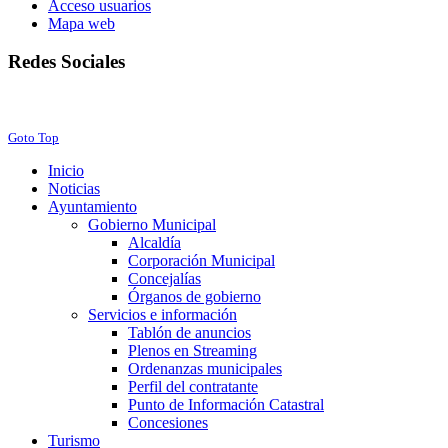
Acceso usuarios
Mapa web
Redes Sociales
Facebook
Twitter
Instagram
Youtube
Goto Top
Inicio
Noticias
Ayuntamiento
Gobierno Municipal
Alcaldía
Corporación Municipal
Concejalías
Órganos de gobierno
Servicios e información
Tablón de anuncios
Plenos en Streaming
Ordenanzas municipales
Perfil del contratante
Punto de Información Catastral
Concesiones
Turismo