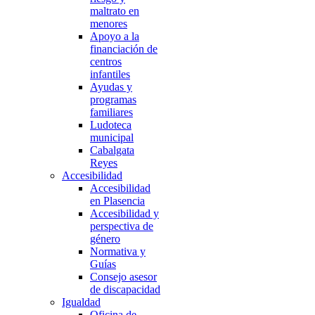
maltrato en
menores
Apoyo a la
financiación de
centros
infantiles
Ayudas y
programas
familiares
Ludoteca
municipal
Cabalgata
Reyes
Accesibilidad
Accesibilidad
en Plasencia
Accesibilidad y
perspectiva de
género
Normativa y
Guías
Consejo asesor
de discapacidad
Igualdad
Oficina de