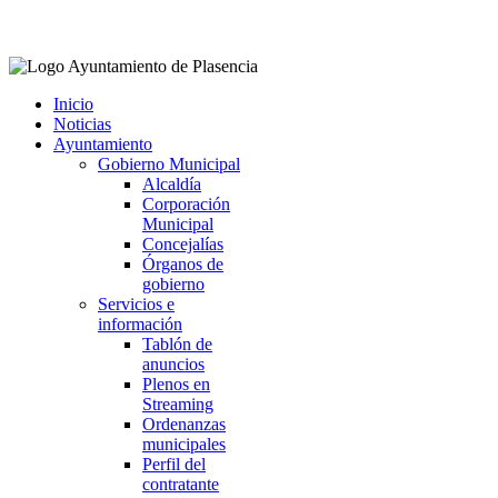
Facebook
Twitter
Instagram
Youtube
Inicio
Noticias
Ayuntamiento
Gobierno Municipal
Alcaldía
Corporación
Municipal
Concejalías
Órganos de
gobierno
Servicios e
información
Tablón de
anuncios
Plenos en
Streaming
Ordenanzas
municipales
Perfil del
contratante